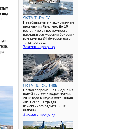
жатым
е под
ЯХТА TURAIDA
м
Незабываемые и экономичные
прогулки из Лиелупе. До 10
гостей имеют возможность
насладиться морским бризом и
о
волнами на 34-футовой яхте
 где
типа Taurus ...
гера,
Заказать прогулку
ра.
ЯХТА DUFOUR 405
Самая современная и одна из
новейших яхт в водах Латвии –
2012 года выпуска яхта Dufour
405 Grand Large для
изысканного отдыха 6...10
человек...
Заказать прогулку