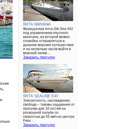
ЯХТА NIRVANA
Французская яхта Gib Sea 442
под управлением опытного
капитана, на которой можно
спокойно отправляться в
дальние морские путешествия
и на несколько часов выйти в
морской залив ...
Заказать прогулку
рские
ть,
ЯХТА SEALINE F43
их
Элегантность, наслаждение,
свобода – таковы ощущения от
прогулки для 10 гостей на
роскошной палубе со
скоростью до 55 км/ч из центра
Риги ...
только
Заказать прогулку