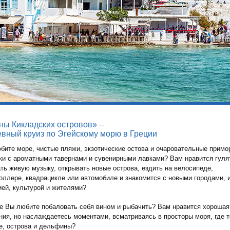
ны Кикладских островов» –
евный круиз по Эгейскому морю в Греции
бите море, чистые пляжи, экзотические остова и очаровательные примо
ки с ароматными тавернами и сувенирными лавками? Вам нравится гуля
ть живую музыку, открывать новые острова, ездить на велосипеде,
оллере, квадрацикле или автомобиле и знакомится с новыми городами, 
ией, культурой и жителями?
е Вы любите побаловать себя вином и рыбачить? Вам нравится хорошая
ния, но наслаждаетесь моментами, всматриваясь в просторы моря, где 
е, острова и дельфины?