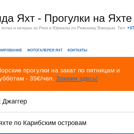
да Яхт - Прогулки на Яхте
а яхтах и катерах из Риги и Юрмалы по Рижскому Взморью. Тел.
+3
НИРОВАНИЕ
ФОТОГАЛЕРЕЯ ЯХТ
КОНТАКТЫ
орские прогулки на закат по пятницам и
убботам - 35€/чел.
Закажи здесь!
 Джаггер
яхте по Карибским островам