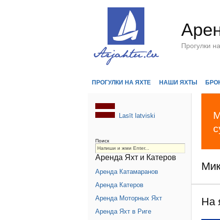
Арен
Прогулки н
ПРОГУЛКИ НА ЯХТЕ
НАШИ ЯХТЫ
БРО
М
Lasīt latviski
с
Поиск
Аренда Яхт и Катеров
Мик
Аренда Катамаранов
Аренда Катеров
Аренда Моторных Яхт
На 
Аренда Яхт в Риге