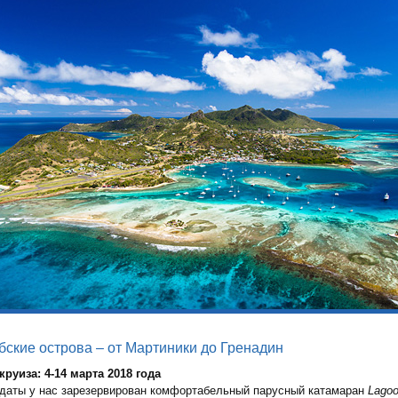
бские острова – от Мартиники до Гренадин
круиза: 4-14 марта 2018 года
 даты у нас зарезервирован комфортабельный парусный катамаран
Lagoo