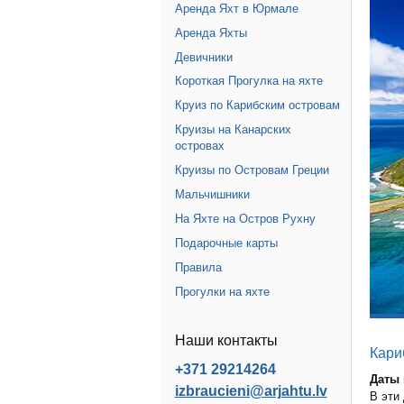
Аренда Яхт в Юрмале
Аренда Яхты
Девичники
Короткая Прогулка на яхте
Круиз по Карибским островам
Круизы на Канарских
островах
Круизы по Островам Греции
Мальчишники
На Яхте на Остров Рухну
Подарочные карты
Правила
Прогулки на яхте
Наши контакты
Кари
+371 29214264
Даты 
izbraucieni@arjahtu.lv
В эти