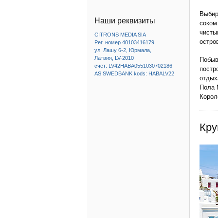
Выбир
Наши реквизиты
соком
чисты
CITRONS MEDIA SIA
остро
Рег. номер 40103416179
ул. Лашу 6-2, Юрмала,
Латвия, LV-2010
Побыв
счет: LV42HABA0551030702186
постр
AS SWEDBANK kods: HABALV22
отдых
Пола 
Корол
Кру