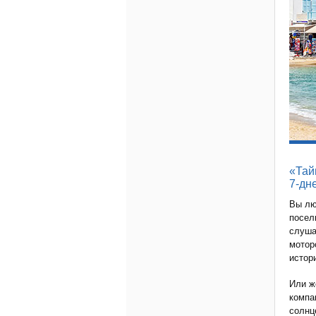
«Тай
7-дн
Вы лю
посел
слуша
мотор
истор
Или ж
компа
солнц