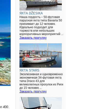
ЯХТА DŽESIKA
Наша гордость – 50-футовая
парусная яхта типа Bavaria 50
принимает до 12 человек.
Идеально подходит для
торжеств или небольших
корпоративных мероприятий ...
Заказать прогулку
ЯХТА STARS
Эксклюзивная и одновременно
экономичная 34-футовая яхта
типа Draco 43 для
великолепных прогулок из Риги
до 15 человек ...
Заказать прогулку
n 400
.