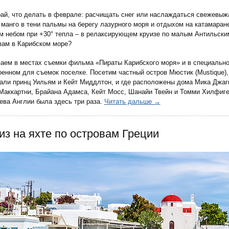
ай, что делать в феврале: расчищать снег или наслаждаться свежевы
 манго в тени пальмы на берегу лазурного моря и отдыхом на катамаран
м небом при +30° тепла – в релаксирующем круизе по малым Антильски
вам в Карибском море?
аем в местах съемки фильма «Пираты Карибского моря» и в специальн
оенном для съемок поселке. Посетим частный остров Мюстик (Mustique),
али принц Уильям и Кейт Миддлтон, и где расположены дома Мика Джаг
Маккартни, Брайана Адамса, Кейт Мосс, Шанайи Твейн и Томми Хилфиге
ева Англии была здесь три раза.
Читать дальше →
из на яхте по островам Греции