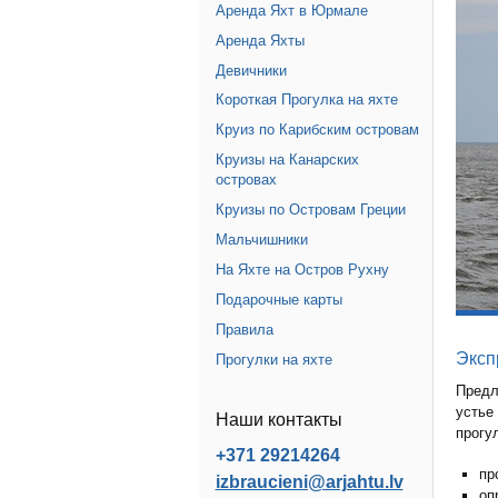
Аренда Яхт в Юрмале
Аренда Яхты
Девичники
Короткая Прогулка на яхте
Круиз по Карибским островам
Круизы на Канарских
островах
Круизы по Островам Греции
Мальчишники
На Яхте на Остров Рухну
Подарочные карты
Правила
Эксп
Прогулки на яхте
Предл
устье
Наши контакты
прогу
+371 29214264
пр
izbraucieni@arjahtu.lv
оп