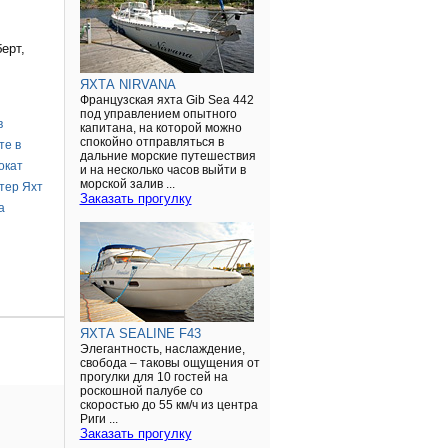
ерт,
ЯХТА NIRVANA
Французская яхта Gib Sea 442
под управлением опытного
в
капитана, на которой можно
спокойно отправляться в
те в
дальние морские путешествия
окат
и на несколько часов выйти в
морской залив ...
тер Яхт
Заказать прогулку
а
ЯХТА SEALINE F43
Элегантность, наслаждение,
свобода – таковы ощущения от
прогулки для 10 гостей на
роскошной палубе со
скоростью до 55 км/ч из центра
Риги ...
Заказать прогулку