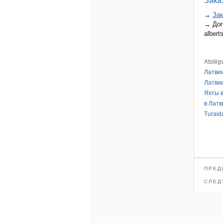
Зака
→
Зак
→ Доп
albert
Atslēg
Латви
Латви
Яхты в
в Латв
Turaid
ПРЕД
СЛЕД