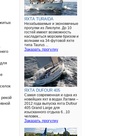
ЯХТА TURAIDA
бжитых
Незабываемые и экономичные
прогулки из Лиелупе. До 10
гостей имеют возможность
насладиться морским бризом и
волнами на 34-футовой яхте
типа Taurus ...
,
Заказать прогулку
ннего
 для
же
оселок
ЯХТА DUFOUR 405
Самая современная и одна из
 рекой
новейших яхт в водах Латвии –
ивной
2012 года выпуска яхта Dufour
405 Grand Large для
изысканного отдыха 6...10
человек...
Заказать прогулку