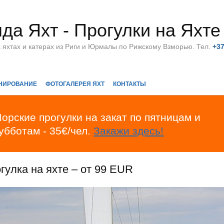
да Яхт - Прогулки на Яхте
а яхтах и катерах из Риги и Юрмалы по Рижскому Взморью. Тел.
+3
НИРОВАНИЕ
ФОТОГАЛЕРЕЯ ЯХТ
КОНТАКТЫ
орские прогулки на закат по пятницам и
убботам - 35€/чел.
Закажи здесь!
гулка на яхте – от 99 EUR