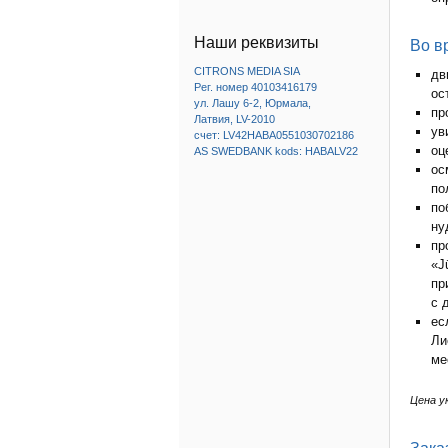
Наши реквизиты
Во в
CITRONS MEDIA SIA
дв
Рег. номер 40103416179
ос
ул. Лашу 6-2, Юрмала,
пр
Латвия, LV-2010
ув
счет: LV42HABA0551030702186
оц
AS SWEDBANK kods: HABALV22
ос
по
по
ну
пр
«J
пр
с 
ес
Ли
ме
Цена у