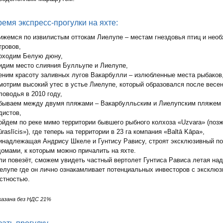
ремя экспресс-прогулки на яхте:
ижемся по извилистым оттокам Лиелупе – местам гнездовья птиц и нео
тровов,
оходим Белую дюну,
идим место слияния Булльупе и Лиелупе,
еним красоту заливных лугов Вакарбулли – излюбленные места рыбаков
мотрим высокий утес в устье Лиелупе, который образовался после весе
ловодья в 2010 году,
бываем между двумя пляжами – Вакарбулльским и Лиелупским пляжем
дистов,
ойдем по реке мимо территории бывшего рыбного колхоза «Uzvara» (поз
ūraslīcis»), где теперь на территории в 23 га компания «Baltā Kāpa»,
инадлежащая Андрису Шкеле и Гунтису Равису, строят эксклюзивный п
домами, к которым можно причалить на яхте.
ли повезёт, сможем увидеть частный вертолет Гунтиса Рависа летая над
елупе где он лично ознакамливает потенциальных инвесторов с эксклюз
стностью.
казана без НДС 21%