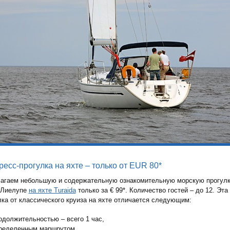
ресс-прогулка на яхте – только от EUR 80*
агаем небольшую и содержательную ознакомительную морскую прогулк
 Лиелупе
на яхте Turaida
только за € 99*. Количество гостей – до 12. Эта
лка от классического круиза на яхте отличается следующим:
одолжительностью – всего 1 час,
ределенным маршрутом.