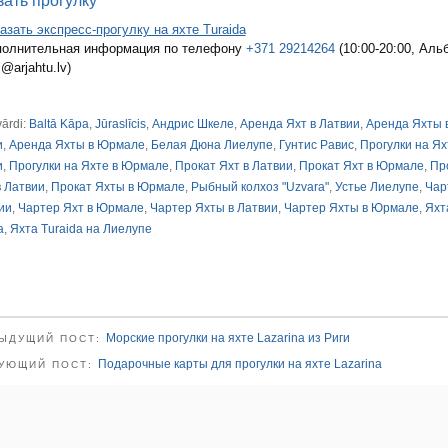
зать прогулку
азать экспресс-прогулку на яхте Turaida
олнительная информация по телефону
+371 29214264
(10:00-20:00, Альб
s@arjahtu.lv)
vārdi:
Baltā Kāpa
,
Jūraslīcis
,
Андрис Шкеле
,
Аренда Яхт в Латвии
,
Аренда Яхты 
и
,
Аренда Яхты в Юрмале
,
Белая Дюна Лиелупе
,
Гунтис Равис
,
Прогулки на Ях
и
,
Прогулки на Яхте в Юрмале
,
Прокат Яхт в Латвии
,
Прокат Яхт в Юрмале
,
Пр
 Латвии
,
Прокат Яхты в Юрмале
,
Рыбный колхоз "Uzvara"
,
Устье Лиелупе
,
Чар
ии
,
Чартер Яхт в Юрмале
,
Чартер Яхты в Латвии
,
Чартер Яхты в Юрмале
,
Яхт
a
,
Яхта Turaida на Лиелупе
Морские прогулки на яхте Lazarina из Риги
ЫДУЩИЙ ПОСТ:
Подарочные карты для прогулки на яхте Lazarina
УЮЩИЙ ПОСТ: